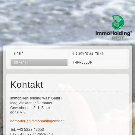
HOME
HAUSVERWALTUNG
KONTAKT
IMPRESSUM
Kontakt
ImmobilienHolding West GmbH
Mag. Alexander Dornauer
Gewerbepark 3, 1. Stock
6068 Mils
dornauer(at)immoholdingwest.at
Tel. +43 5223 42653
Fax. +43 5223 42653-340